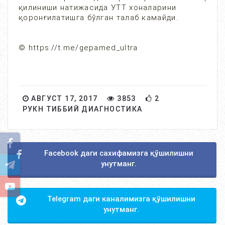
қилиниши натижасида УТТ хоналарини
қоронғилатишга бўлган талаб камайди.
© https://t.me/gepamed_ultra
АВГУСТ 17, 2017
3853
2
РУКН ТИББИЙ ДИАГНОСТИКА
Facebook даги сахифамизга қўшилишни
унутманг.
Telegram даги каналимизга қўшилишни
унутманг.