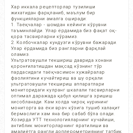
Хар иккала рецепторлар тузилиши
жихатидан фарқланиб, маълум бир
функцияларни амалга оширади:
1. Таёқчалар - шомдан кейинги кўрувни
таъминлайди. Улар ёрдамида биз фақат оқ-
қора тасвирларни кўрамиз.
2. Колбочкалар кундузги кўрувни бажаради.
Улар ёрдамида биз рангларни фарқлай
оламиз.
Ультратовушли текшириш даврида хонани
қоронғилатишдан мақсад кўзнинг тўр
пардасидаги таёқчасимон хужайралар
фаолиятини кучайтириш ва шу орқали
ультратовушли текшириш аппаратлари
мониторидаги кулранг шкалали тасвирларни
оптимал даражада қабул қилишга эришиш
хисобланади. Кам холда чироқ нурининг
мониторга ва ёки врач кўзига тушиб халақит
бермаслиги хам яна бир сабаб бўла олади.
Хозирда УТТ технологияларнинг кучайиши,
антиблик мониторларнинг яратилиши ва
амалиётга рангли доплерометриянинг татбиқ