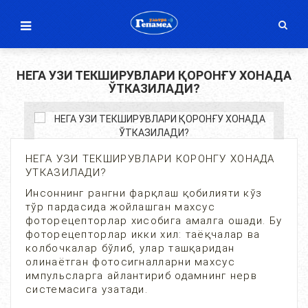
НЕГА УЗИ ТЕКШИРУВЛАРИ ҚОРОНҒУ ХОНАДА
ЎТКАЗИЛАДИ?
НЕГА УЗИ ТЕКШИРУВЛАРИ КОРОНГУ ХОНАДА
УТКАЗИЛАДИ?
Инсоннинг рангни фарқлаш қобилияти кўз
тўр пардасида жойлашган махсус
фоторецепторлар хисобига амалга ошади. Бу
фоторецепторлар икки хил: таёқчалар ва
колбочкалар бўлиб, улар ташқаридан
олинаётган фотосигналларни махсус
импульсларга айлантириб одамнинг нерв
системасига узатади.