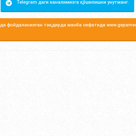
Telegram даги каналимизга қўшилишни унутманг.
а фойдаланилган тақдирда манба сифатида www.gepamed