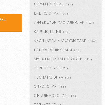
ДЕРМАТОЛОГИЯ
( 17 )
БОШ МИЯ САРАТОНИНИ
БИРИНЧИ БЕЛГИЛАРИ. ...
ДИЕТОЛОГИЯ
( 64 )
НОЯ 24, 2017
60933
.uz
ИНФЕКЦИОН ХАСТАЛИКЛАР
( 32 )
КАРДИОЛОГИЯ
( 18 )
БОШ ОҒРИШИ. УНИНГ
САБАБЛАРИ ВА ДАВОЛАШ. ...
ҚИЗИҚАРЛИ МАЪЛУМОТЛАР
( 167 )
ФЕВ 06, 2018
59811
ЛОР КАСАЛЛИКЛАРИ
( 11 )
МУТАХАССИС МАСЛАХАТИ
ХОМИЛАДОРЛИКДА БОЛА
( 41 )
ТУШИШИ ХАВФИ.
НЕВРОЛОГИЯ
БЕЛГИЛАРИ ВА
( 42 )
САБАБЛАРИ....
НЕОНАТАЛОГИЯ
( 3 )
АВГ 17, 2017
52858
ОНКОЛОГИЯ
( 14 )
БОЛАНГИЗДА БИТ ПАЙДО
БЎЛДИ. НИМА ҚИЛМОҚ
ОФТАЛЬМОЛОГИЯ
( 16 )
КЕРАК? ...
ПЕДИАТРИЯ