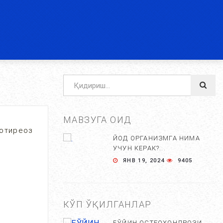
МАВЗУГА ОИД
потиреоз
ЙОД ОРГАНИЗМГА НИМА
УЧУН КЕРАК?...
ЯНВ 19, 2024
9405
КЎП ЎҚИЛГАНЛАР
БЎЙИН ОСТЕОХОНДРОЗИ,