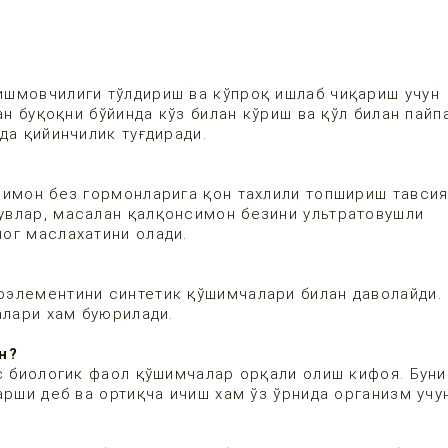
ишмовчилиги тўлдириш ва кўпроқ ишлаб чиқариш учун
ан буқоқни бўйинда кўз билан кўриш ва қўл билан пай
да қийинчилик туғдиради.
симон без гормонларига қон тахлили топшириш тавсия
увлар, масалан қалқонсимон безини ультратовушли
ог маслахатини олади.
оэлементини синтетик қўшимчалари билан даволайди.
алари хам буюрилади.
н?
с биологик фаол қўшимчалар орқали олиш кифоя. Буни
арши деб ва ортиқча ичиш хам ўз ўрнида организм учу