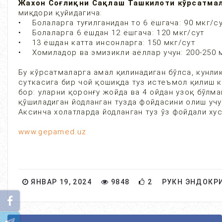
Жахон Соғлиқни Сақлаш Ташкилоти кўрсатма
миқдори қуйидагича:
• Болаларга туғилганидан то 6 ёшгача: 90 мкг/с
• Болаларга 6 ёшдан 12 ёшгача: 120 мкг/сут
• 13 ёшдан катта инсонларга: 150 мкг/сут
• Хомиладор ва эмизикли аёллар учун: 200-250 
Бу кўрсатмаларга амал қилинадиган бўлса, кунли
суткасига бир чой қошиқда туз истеъмол қилиш к
бор: уларни қоронғу жойда ва 4 ойдан узоқ бўлм
қўшиладиган йодланган тузда фойдасини олиш учу
Аксинча холатларда йодланган туз ўз фойдали х
www.gepamed.uz
ЯНВАР 19, 2024
9848
2
РУКН ЭНДОКР