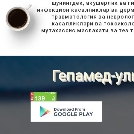
шунингдек, акушерлик ва г
инфекцион касалликлар ва дерм
травматология ва невролог
касалликлари ва токсиколо
мутахассис маслахати ва тез 
Гепамед-ул