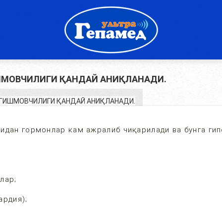
ШМОВЧИЛИГИ ҚАНДАЙ АНИҚЛАНАДИ.
идан гормонлар кам ажралиб чиқарилади ва бунга ги
лар;
ардия);