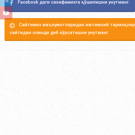
Facebook даги сахифамизга қўшилишни унутманг.
Сайтимиз маълумотларидан ижтимоий тармоқлард
сайтидан олинди деб кўрсатишни унутманг.