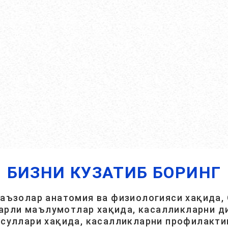
БИЗНИ КУЗАТИБ БОРИНГ
 аъзолар анатомия ва физиологияси хақида, 
арли маълумотлар хақида, касалликларни ди
суллари хақида, касалликларни профилакти