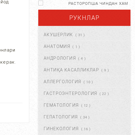
 йод
РАСТОРОПША ЧИНДАН ХАМ
ФОЙДАЛИМИ?...
РУКНЛАР
АПР 25, 2021
84666
АКУШЕРЛИК
( 31 )
ХОМИЛА ЖИНСИНИ
АНИҚЛАШНИНГ
АНАТОМИЯ
( 1 )
онлари
НОСТАНДАРТ УСУЛЛАРИ....
АНДРОЛОГИЯ
АВГ 22, 2017
83708
( 4 )
 керак.
АНТИҚА КАСАЛЛИКЛАР
( 9 )
ХОМИЛА МУДДАТИНИ
АНИҚЛАШНИНГ ҚАНДАЙ
АЛЛЕРГОЛОГИЯ
( 10 )
УСУЛЛАР БОР?...
АВГ 22, 2017
77424
ГАСТРОЭНТЕРОЛОГИЯ
( 22 )
ГЕМАТОЛОГИЯ
( 12 )
ЧАП ҚОРИН СОХАСИ НИМА
САБАБДАН ОҒРИЙДИ? ...
ГЕПАТОЛОГИЯ
( 34 )
НОЯ 13, 2017
64159
ГИНЕКОЛОГИЯ
( 16 )