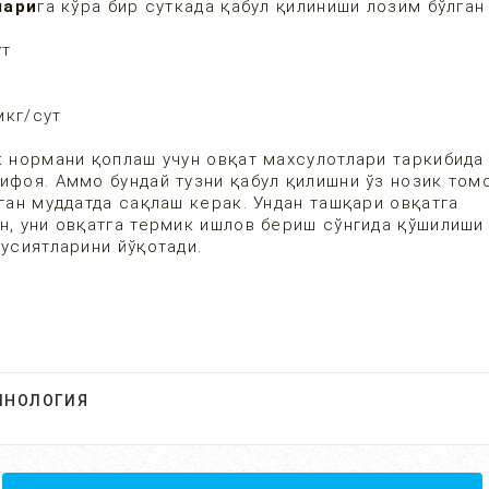
лари
га кўра бир суткада қабул қилиниши лозим бўлган
ут
мкг/сут
к нормани қоплаш учун овқат махсулотлари таркибида
ифоя. Аммо бундай тузни қабул қилишни ўз нозик том
аган муддатда сақлаш керак. Ундан ташқари овқатга
н, уни овқатга термик ишлов бериш сўнгида қўшилиши
усусиятларини йўқотади.
ИНОЛОГИЯ