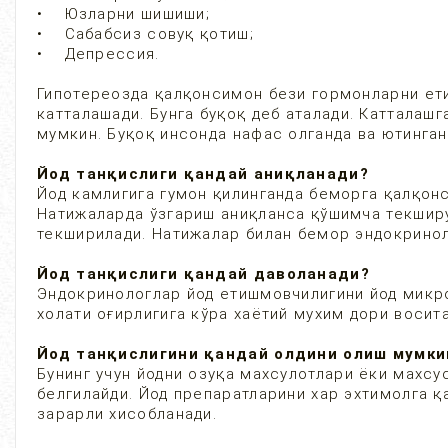
• Юзларни шишиши;
• Сабабсиз совуқ қотиш;
• Депрессия.
Гипотереозда қалқонсимон бези гормонларни ет
катталашади. Бунга буқоқ деб аталади. Катталашг
мумкин. Буқоқ инсонда нафас олганда ва ютинган
Йод танқислиги қандай аниқланади?
Йод камлигига гумон қилинганда беморга қалқон
Натижаларда ўзгариш аниқланса қўшимча текшир
текширилади. Натижалар билан бемор эндокринол
Йод танқислиги қандай даволанади?
Эндокринологлар йод етишмовчилигини йод микр
холати оғирлигига кўра хаётий мухим дори восит
Йод танқислигини қандай олдини олиш мумки
Бунинг учун йодни озуқа махсулотлари ёки махсу
белгилайди. Йод препаратларини хар эхтимолга қ
зарарли хисобланади.