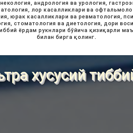
инекология, андрология ва урология, гастроэ
атология, лор касалликлари ва офтальмолог
ия, юрак касалликлари ва ревматология, пси
гия, стоматология ва диетология, дори вос
тиббий ёрдам рукнлари бўйича қизиқарли ма
билан бирга қолинг.
ьтра хусусий тибби