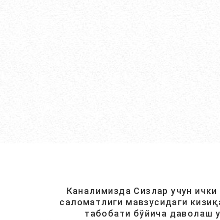
Каналимизда Сизлар учун ички
саломатлиги мавзусидаги кизиқ
табобати бўйича даволаш у