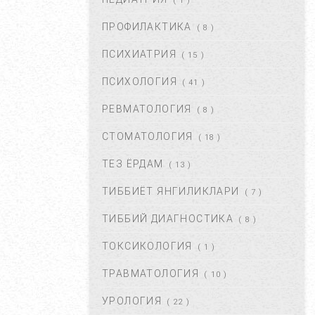
( 1 )
ОКТ 01, 2017
47343
ПРОФИЛАКТИКА
( 8 )
БЎЙИН ЛИМФА ТУГУНЛАРИ
НЕГА КАТТАЛАШАДИ?...
ПСИХИАТРИЯ
( 15 )
МАР 21, 2020
47197
ПСИХОЛОГИЯ
( 41 )
РЕВМАТОЛОГИЯ
( 8 )
ПОЛИАРТРИТ. ТУРЛАРИ.
ДАВОЛАШ....
СТОМАТОЛОГИЯ
( 18 )
СЕН 02, 2017
44663
ТЕЗ ЁРДАМ
( 13 )
ТИББИЁТ ЯНГИЛИКЛАРИ
( 7 )
БАЧАДОН МИОМАСИ,
САБАБЛАРИ, БЕЛГИЛАРИ ВА
ТИББИЙ ДИАГНОСТИКА
( 8 )
ДАВОЛАШ. ...
АПР 25, 2018
43370
ТОКСИКОЛОГИЯ
( 1 )
ТРАВМАТОЛОГИЯ
( 10 )
ЮЗГА АЛЛЕРГИЯ ТОШИШИ.
УНИНГ САБАБЛАРИ ВА
УРОЛОГИЯ
( 22 )
ТУРЛАРИ. ...