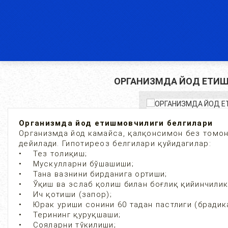
ОРГАНИЗМДА ЙОД ЕТИ
Организмда йод етишмовчилиги белгилари
Организмда йод камайса, қалқонсимон без томон
дейилади. Гипотиреоз белгилари қуйидагилар:
• Тез толиқиш;
• Мускулларни бўшашиши;
• Тана вазнини бирданига ортиши;
• Ўқиш ва эслаб қолиш билан боғлиқ қийинчилик
• Ич қотиши (запор);
• Юрак уриши сонини 60 тадан пастлиги (брадик
• Терининг қуруқшаши;
• Сояларни тўкилиши;