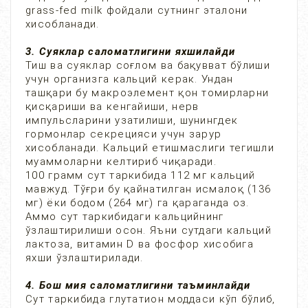
grass-fed milk фойдали сутнинг эталони
хисобланади.
3. Суяклар саломатлигини яхшилайди
Тиш ва суяклар соғлом ва бақувват бўлиши
учун организга кальций керак. Ундан
ташқари бу макроэлемент қон томирларни
қисқариши ва кенгайиши, нерв
импульсларини узатилиши, шунингдек
гормонлар секрецияси учун зарур
хисобланади. Кальций етишмаслиги тегишли
муаммоларни келтириб чиқаради.
100 грамм сут таркибида 112 мг кальций
мавжуд. Тўғри бу қайнатилган исмалоқ (136
мг) ёки бодом (264 мг) га қараганда оз.
Аммо сут таркибидаги кальцийнинг
ўзлаштирилиши осон. Яъни сутдаги кальций
лактоза, витамин D ва фосфор хисобига
яхши ўзлаштирилади.
4. Бош мия саломатлигини таъминлайди
Сут таркибида глутатион моддаси кўп бўлиб,