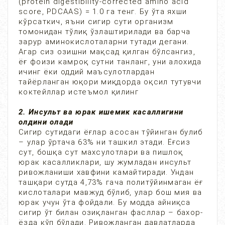
(protein digestibility-corrected amino acid
score, PDCAAS) = 1.0 га тенг. Бу ўта яхши
кўрсаткич, яъни сигир сути организм
томонидан тўлиқ ўзлаштирилади ва барча
зарур аминокислоталарни тутади дегани.
Агар сиз озишни мақсад қилган бўлсангиз,
ёғ фоизи камроқ сутни танланг, уни алохида
ичинг ёки оддий маъсулотлардан
тайёрланган юқори миқдорда оқсил тутувчи
коктейллар истеъмол қилинг
2. Инсульт ва юрак ишемик касаллигини
олдини олади
Сигир сутидаги ёғлар асосан тўйинган булиб
– улар ўртача 63% ни ташкил этади. Ёғсиз
сут, бошқа сут махсулотлари ва пишлоқ
юрак касалликлари, шу жумладан инсульт
ривожланиши хавфини камайтиради. Ундан
ташқари сутда 4,73% гача политўйинмаган ёғ
кислоталари мавжуд бўлиб, улар бош мия ва
юрак учун ўта фойдали. Бу модда айниқса
сигир ўт билан озиқланган фасллар – бахор-
ёзда кўп бўлади. Ривожланган давлатларда