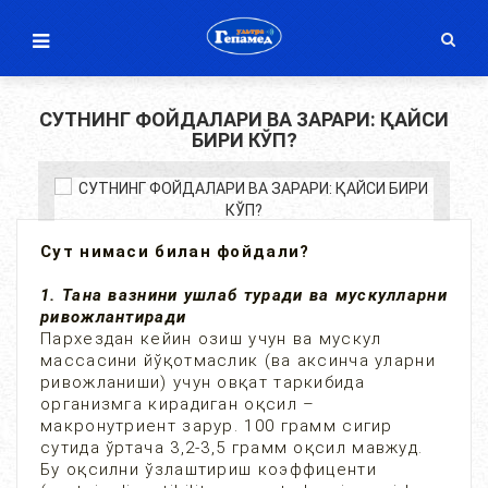
СУТНИНГ ФОЙДАЛАРИ ВА ЗАРАРИ: ҚАЙСИ
БИРИ КЎП?
Сут нимаси билан фойдали?
1. Тана вазнини ушлаб туради ва мускулларни
ривожлантиради
Пархездан кейин озиш учун ва мускул
массасини йўқотмаслик (ва аксинча уларни
ривожланиши) учун овқат таркибида
организмга кирадиган оқсил –
макронутриент зарур. 100 грамм сигир
сутида ўртача 3,2-3,5 грамм оқсил мавжуд.
Бу оқсилни ўзлаштириш коэффиценти