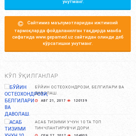
унутманг.
Сайтимиз маълумотларидан ижтимоий
тармоқларда фойдаланилган тақдирда манба
сифатида www.gepamed.uz сайтидан олинди деб
кўрсатишни унутманг.
КЎП ЎҚИЛГАНЛАР
БЎЙИН ОСТЕОХОНДРОЗИ, БЕЛГИЛАРИ ВА
ДАВОЛАШ. ...
АВГ 21, 2017
120139
АСАБ ТИЗИМИ УЧУН 10 ТА ТОП
ТИНЧЛАНТИРУВЧИ ДОРИ...
СЕН 27, 2017
104935