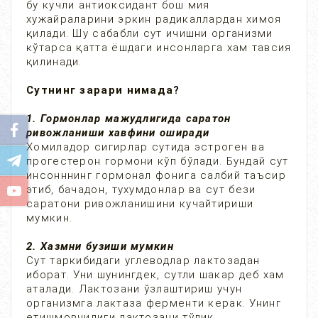
бу кучли антиоксидант бош мия
хужайраларини эркин радикаллардан химоя
қилади. Шу сабабли сут ичишни организми
кўтарса қатта ёшдаги инсонларга хам тавсия
қилинади.
Сутнинг зарари нимада?
1. Гормонлар мажудлигида саратон
ривожланиши хавфини оширади
Хомиладор сигирлар сутида эстроген ва
прогестерон гормони кўп бўлади. Бундай сут
инсонннинг гормонал фонига салбий таъсир
этиб, бачадон, тухумдонлар ва сут бези
саратони ривожланишини кучайтириши
мумкин.
2. Хазмни бузиши мумкин
Сут таркибидаги углеводлар лактозадан
иборат. Уни шунингдек, сутли шакар деб хам
аталади. Лактозани ўзлаштириш учун
организмга лактаза ферменти керак. Унинг
етишмовчилиги лактозани тўлиқ