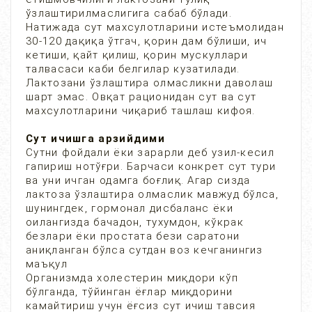
ўзлаштирилмаслигига сабаб бўлади.
Натижада сут махсулотларини истеъмолидан
30-120 дақиқа ўтгач, қорин дам бўлиши, ич
кетиши, қайт қилиш, қорин мускуллари
талвасаси каби белгилар кузатилади.
Лактозани ўзлаштира олмасликни даволаш
шарт эмас. Овқат рационидан сут ва сут
махсулотларини чиқариб ташлаш кифоя.
Сут ичишга арзийдими
Сутни фойдали ёки зарарли деб узил-кесил
гапириш нотўғри. Барчаси конкрет сут тури
ва уни ичган одамга боғлиқ. Агар сизда
лактоза ўзлаштира олмаслик мавжуд бўлса,
шунингдек, гормонал дисбаланс ёки
оилангизда бачадон, тухумдон, кўкрак
безлари ёки простата бези саратони
аниқланган бўлса сутдан воз кечганингиз
маъқул
Организмда холестерин миқдори кўп
бўлганда, тўйинган ёғлар миқдорини
камайтириш учун ёғсиз сут ичиш тавсия