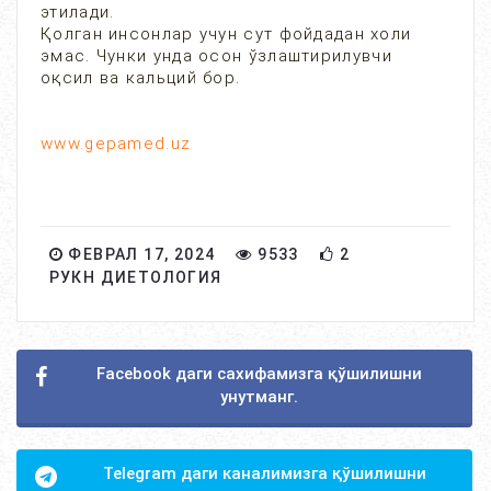
этилади.
Қолган инсонлар учун сут фойдадан холи
эмас. Чунки унда осон ўзлаштирилувчи
оқсил ва кальций бор.
www.gepamed.uz
ФЕВРАЛ 17, 2024
9533
2
РУКН ДИЕТОЛОГИЯ
Facebook даги сахифамизга қўшилишни
унутманг.
Telegram даги каналимизга қўшилишни