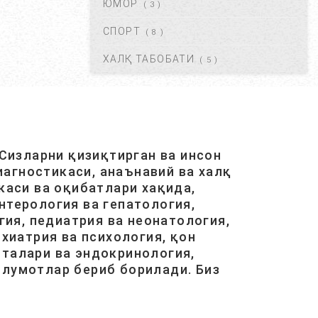
ЮМОР
( 3 )
КРАПИВНИЦА – ЭШАК ЕМИ –
АЛЛЕРГИК ТОШМАЛАР...
СПОРТ
( 8 )
АВГ 20, 2017
42112
ХАЛҚ ТАБОБАТИ
( 5 )
ЮРАК ИШЕМИЯСИ НИМА.
САБАБЛАРИ, БЕЛГИЛАРИ,
ДАВОЛАШ....
АВГ 20, 2017
40476
Сизларни қизиқтирган ва инсон
агностикаси, анаънавий ва халқ
ОСТЕОХОНДРОЗ НИМА,
САБАБЛАРИ, ТУРЛАРИ,
каси ва оқибатлари хақида,
АСОРАТЛАРИ. ...
нтерология ва гепатология,
АВГ 21, 2017
40424
ия, педиатрия ва неонатология,
хиатрия ва психология, қон
италари ва эндокринология,
ГАЙМОРИТ, БЕЛГИЛАРИ ВА
ТУРЛАРИ. ...
ълумотлар бериб борилади. Биз
АВГ 20, 2017
38581