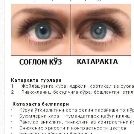
Катаракта турлари
.
1. Жойлашувига кўра: ядроли, кортикал ва субк
2. Ривожланиш босқичига кўра: бошланғич, етилм
Катаракта белгилари
• Кўрув ўткирлигини аста-секин пасайиши то кў
• Буюмларни хира – тумандагидек қабул қили
• Ранглар аниқлиги, тиниқлиги ва контрастини й
• Снижение яркости и контрастности цветов