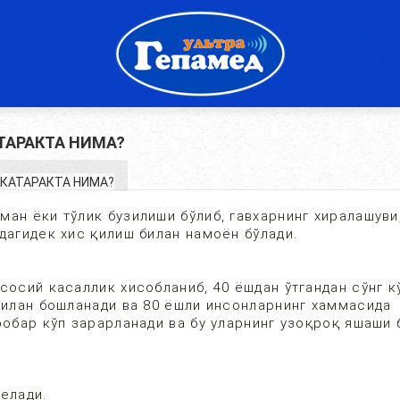
ТАРАКТА НИМА?
ман ёки тўлик бузилиши бўлиб, гавхарнинг хиралашуви
дагидек хис қилиш билан намоён бўлади.
сосий касаллик хисобланиб, 40 ёшдан ўтгандан сўнг к
 билан бошланади ва 80 ёшли инсонларнинг хаммасида
робар кўп зарарланади ва бу уларнинг узоқроқ яшаши 
елади.