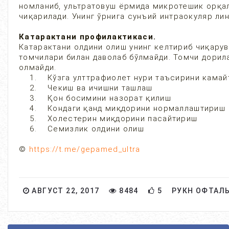
номланиб, ультратовуш ёрмида микротешик орқал
чиқарилади. Унинг ўрнига сунъий интраокуляр л
Катарактани профилактикаси.
Катарактани олдини олиш унинг келтириб чиқару
томчилари билан даволаб бўлмайди. Томчи дорил
олмайди.
1. Кўзга улттрафиолет нури таъсирини камай
2. Чекиш ва ичишни ташлаш
3. Қон босимини назорат қилиш
4. Кондаги қанд миқдорини нормаллаштириш
5. Холестерин миқдорини пасайтириш
6. Семизлик олдини олиш
©
https://t.me/gepamed_ultra
АВГУСТ 22, 2017
8484
5
РУКН ОФТАЛ