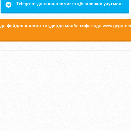
Telegram даги каналимизга қўшилишни унутманг.
а фойдаланилган тақдирда манба сифатида www.gepamed