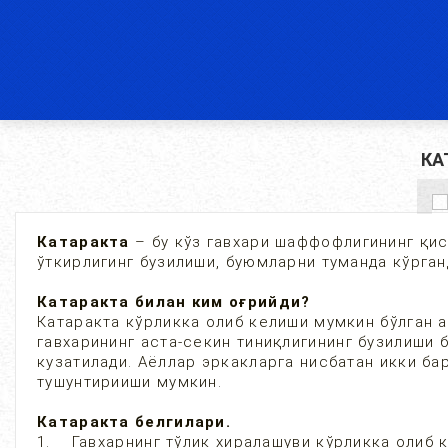
КА
Катаракта
– бу кўз гавхари шаффофлигининг қис
ўткирлигинг бузилиши, буюмларни туманда кўрган
Катаракта билан ким оғрийди?
Катаракта кўрликка олиб келиши мумкин бўлган а
гавхарининг аста-секин тиниқлигининг бузилиши
кузатилади. Аёллар эркакларга нисбатан икки ба
тушунтирииши мумкин.
Катаракта белгилари.
1. Гавхарнинг тўлик хиралашуви кўрликка олиб к