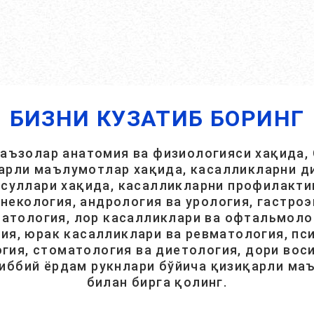
БИЗНИ КУЗАТИБ БОРИНГ
 аъзолар анатомия ва физиологияси хақида, 
арли маълумотлар хақида, касалликларни ди
суллари хақида, касалликларни профилакти
инекология, андрология ва урология, гастроэ
атология, лор касалликлари ва офтальмолог
ия, юрак касалликлари ва ревматология, пси
гия, стоматология ва диетология, дори вос
тиббий ёрдам рукнлари бўйича қизиқарли ма
билан бирга қолинг.