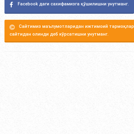
Facebook даги сахифамизга қўшилишни унутманг.
Сайтимиз маълумотларидан ижтимоий тармоқлард
сайтидан олинди деб кўрсатишни унутманг.