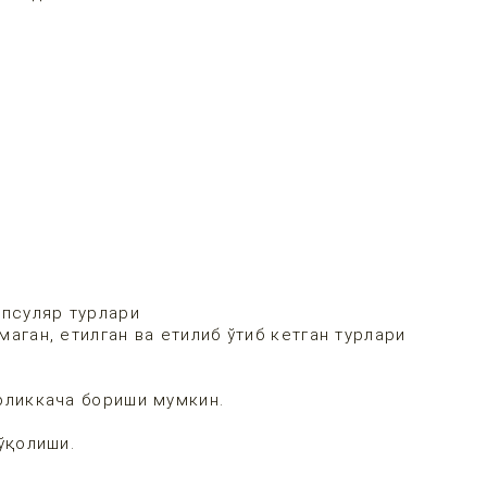
апсуляр турлари
аган, етилган ва етилиб ўтиб кетган турлари
рликкача бориши мумкин.
ш
ўқолиши.