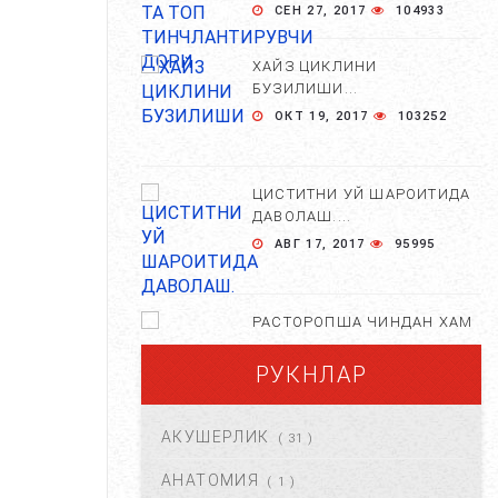
СЕН 27, 2017
104933
ХАЙЗ ЦИКЛИНИ
БУЗИЛИШИ...
ОКТ 19, 2017
103252
ЦИСТИТНИ УЙ ШАРОИТИДА
ДАВОЛАШ....
АВГ 17, 2017
95995
РАСТОРОПША ЧИНДАН ХАМ
ФОЙДАЛИМИ?...
РУКНЛАР
АПР 25, 2021
84670
АКУШЕРЛИК
( 31 )
ХОМИЛА ЖИНСИНИ
АНИҚЛАШНИНГ
АНАТОМИЯ
( 1 )
НОСТАНДАРТ УСУЛЛАРИ....