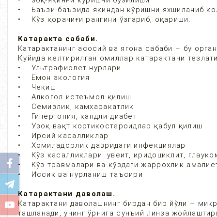
• зоқ-яқинни кўришни бузилиши
• Баъзи-баъзида яқиндан кўришни яхшиланиб қ
• Кўз қорачиғи рангини ўзгариб, оқариши.
Катаракта сабаби.
Катарактанинг асосий ва ягона сабаби – бу орга
Қуйида келтирилган омиллар катарактани тезлат
• Ультрафиолет нурлари
• Ёмон экология
• Чекиш
• Алкогол истеъмол қилиш
• Семизлик, камхаракатлик
• Гипертония, қандли диабет
• Узоқ вақт кортикостероидлар қабул қилиш
• Ирсий касалликлар
• Хомиладорлик давридаги инфекциялар
• Кўз касалликлари: увеит, иридоциклит, глауко
• Кўз травмалари ва кўздаги жаррохлик амалиё
• Иссиқ ва нурланиш таъсири
Катарактани даволаш.
Катарактани даволашнинг бирдан бир йўли – микр
ташланади, унинг ўрнига сунъий линза жойлашти