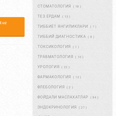
ДАВОЛАШ....
СТОМАТОЛОГИЯ
( 18 )
СЕН 02, 2017
44665
ТЕЗ ЁРДАМ
( 13 )
.uz
ТИББИЁТ ЯНГИЛИКЛАРИ
( 7 )
ЮЗГА АЛЛЕРГИЯ ТОШИШИ.
УНИНГ САБАБЛАРИ ВА
ТИББИЙ ДИАГНОСТИКА
( 8 )
ТУРЛАРИ. ...
НОЯ 27, 2017
43371
ТОКСИКОЛОГИЯ
( 1 )
ТРАВМАТОЛОГИЯ
( 10 )
БАЧАДОН МИОМАСИ,
САБАБЛАРИ, БЕЛГИЛАРИ ВА
УРОЛОГИЯ
( 22 )
ДАВОЛАШ. ...
АПР 25, 2018
43370
ФАРМАКОЛОГИЯ
( 13 )
ФЛЕБОЛОГИЯ
( 2 )
ҚОРИН ДАМ БЎЛИШИ
САБАБЛАРИ ВА УНДАН
ФОЙДАЛИ МАСЛАХАТЛАР
( 84 )
ҚУТУЛИШ ЙЎЛЛАРИ....
ИЮЛ 16, 2021
42679
ЭНДОКРИНОЛОГИЯ
( 27 )