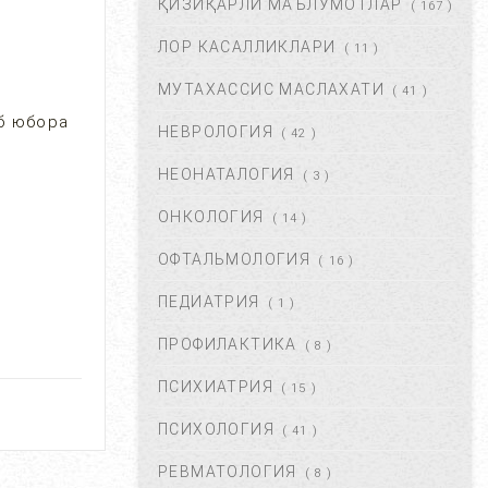
ҚИЗИҚАРЛИ МАЪЛУМОТЛАР
( 167 )
ФЕВ 06, 2018
59816
ЛОР КАСАЛЛИКЛАРИ
( 11 )
МУТАХАССИС МАСЛАХАТИ
ХОМИЛАДОРЛИКДА БОЛА
( 41 )
ТУШИШИ ХАВФИ.
б юбора
НЕВРОЛОГИЯ
БЕЛГИЛАРИ ВА
( 42 )
САБАБЛАРИ....
НЕОНАТАЛОГИЯ
( 3 )
АВГ 17, 2017
52863
ОНКОЛОГИЯ
( 14 )
БОЛАНГИЗДА БИТ ПАЙДО
БЎЛДИ. НИМА ҚИЛМОҚ
ОФТАЛЬМОЛОГИЯ
( 16 )
КЕРАК? ...
ПЕДИАТРИЯ
( 1 )
ОКТ 01, 2017
47343
ПРОФИЛАКТИКА
( 8 )
БЎЙИН ЛИМФА ТУГУНЛАРИ
НЕГА КАТТАЛАШАДИ?...
ПСИХИАТРИЯ
( 15 )
МАР 21, 2020
47201
ПСИХОЛОГИЯ
( 41 )
РЕВМАТОЛОГИЯ
( 8 )
ПОЛИАРТРИТ. ТУРЛАРИ.