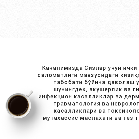
Каналимизда Сизлар учун ички
саломатлиги мавзусидаги кизиқ
табобати бўйича даволаш у
шунингдек, акушерлик ва г
инфекцион касалликлар ва дерм
травматология ва невролог
касалликлари ва токсиколо
мутахассис маслахати ва тез 