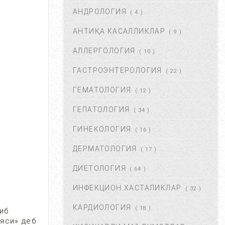
АНДРОЛОГИЯ
АВГ 22, 2017
83710
( 4 )
АНТИҚА КАСАЛЛИКЛАР
( 9 )
ХОМИЛА МУДДАТИНИ
АНИҚЛАШНИНГ ҚАНДАЙ
АЛЛЕРГОЛОГИЯ
( 10 )
УСУЛЛАР БОР?...
АВГ 22, 2017
77425
ГАСТРОЭНТЕРОЛОГИЯ
( 22 )
ГЕМАТОЛОГИЯ
( 12 )
ЧАП ҚОРИН СОХАСИ НИМА
САБАБДАН ОҒРИЙДИ? ...
ГЕПАТОЛОГИЯ
( 34 )
НОЯ 13, 2017
64165
ГИНЕКОЛОГИЯ
( 16 )
ДЕРМАТОЛОГИЯ
( 17 )
БОШ МИЯ САРАТОНИНИ
БИРИНЧИ БЕЛГИЛАРИ. ...
ДИЕТОЛОГИЯ
( 64 )
НОЯ 24, 2017
60934
ИНФЕКЦИОН ХАСТАЛИКЛАР
( 32 )
КАРДИОЛОГИЯ
( 18 )
БОШ ОҒРИШИ. УНИНГ
иб
САБАБЛАРИ ВА ДАВОЛАШ. ...
яси» деб