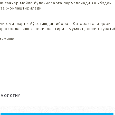
и гавхар майда бўлакчаларга парчаланади ва кўздан
инза жойлаштирилади.
вчи омилларни йўкотишдан иборат. Катарактани дори
ар хиралашишни секинлаштириш мумкин, лекин тузати
тириша
ЬМОЛОГИЯ