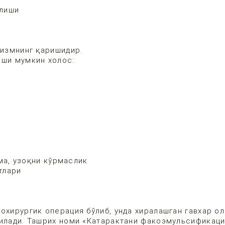
олиши
низмнинг қаришидир.
иши мумкин холос:
ма, узоқни кўрмаслик
тлари
охирургик операция бўлиб, унда хиралашган гавхар ол
рилади. Ташрих номи «Катарактани факоэмульсификаци