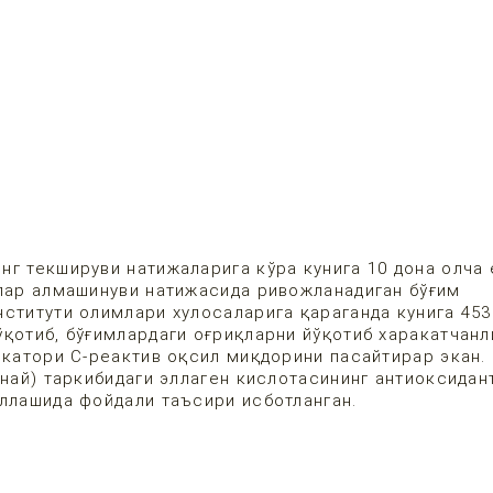
г текшируви натижаларига кўра кунига 10 дона олча 
алар алмашинуви натижасида ривожланадиган бўғим
нститути олимлари хулосаларига қараганда кунига 45
қотиб, бўғимлардаги оғриқларни йўқотиб харакатчанл
икатори С-реактив оқсил миқдорини пасайтирар экан.
пнай) таркибидаги эллаген кислотасининг антиоксидан
оллашида фойдали таъсири исботланган.