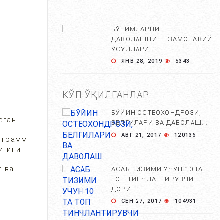
БЎҒИМЛАРНИ
ДАВОЛАШНИНГ ЗАМОНАВИЙ
УСУЛЛАРИ...
ЯНВ 28, 2019
5343
КЎП ЎҚИЛГАНЛАР
БЎЙИН ОСТЕОХОНДРОЗИ,
еган
БЕЛГИЛАРИ ВА ДАВОЛАШ. ...
АВГ 21, 2017
120136
3 грамм
игини
т ва
АСАБ ТИЗИМИ УЧУН 10 ТА
ТОП ТИНЧЛАНТИРУВЧИ
ДОРИ...
СЕН 27, 2017
104931