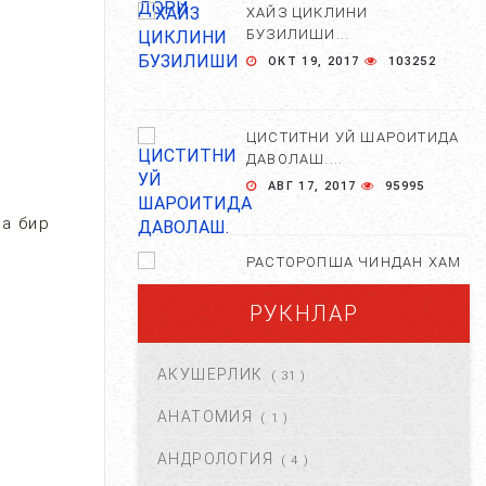
ХАЙЗ ЦИКЛИНИ
БУЗИЛИШИ...
ОКТ 19, 2017
103252
ЦИСТИТНИ УЙ ШАРОИТИДА
ДАВОЛАШ....
АВГ 17, 2017
95995
на бир
РАСТОРОПША ЧИНДАН ХАМ
ФОЙДАЛИМИ?...
РУКНЛАР
АПР 25, 2021
84667
АКУШЕРЛИК
( 31 )
ХОМИЛА ЖИНСИНИ
АНИҚЛАШНИНГ
АНАТОМИЯ
( 1 )
НОСТАНДАРТ УСУЛЛАРИ....
АНДРОЛОГИЯ
АВГ 22, 2017
83708
( 4 )