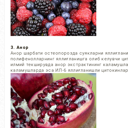
3. Анор
Анор шарбати остеопорозда суякларни яллиғлани
полифенолларнинг яллиғланишга олиб келувчи ци
илмий текширувда анор экстрактининг каламушл
каламушларда эса ИЛ-6 яллиғланишли цитокинлар