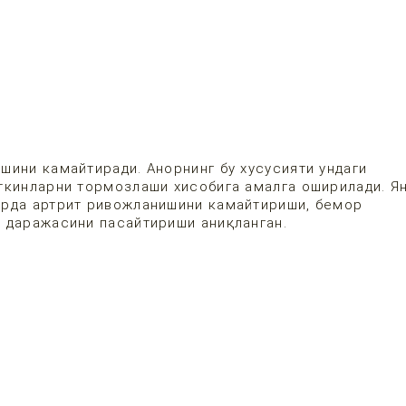
шини камайтиради. Анорнинг бу хусусияти ундаги
ткинларни тормозлаши хисобига амалга оширилади. Я
арда артрит ривожланишини камайтириши, бемор
 даражасини пасайтириши аниқланган.