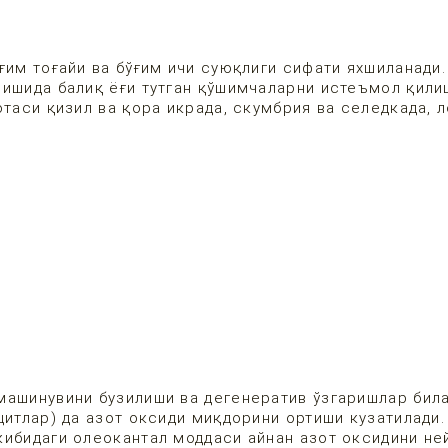
ғим тоғайи ва бўғим ичи суюқлиги сифати яхшиланади
нишида балиқ ёғи тутган қўшимчаларни истеъмол қили
отаси қизил ва қора икрада, скумбрия ва селедкада, 
машинувини бузилиши ва дегенератив ўзгаришлар бил
цитлар) да азот оксиди миқдорини ортиши кузатилади
кибидаги олеокантал моддаси айнан азот оксидини не