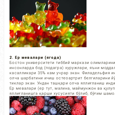
2. Ер мевалари (ягода)
Бостон университети тиббий маркази олимларинин
инсонларда бод (подагра) хуружлари, яъни модд
касалликари 35% кам учрар экан. Филадельфия и
олча шарбатини ичиш остеоартрит белгиларини йў
тиклар экан. Ундан ташқари олча яллиғланиш инд
Ер мевалари (ер тут, малина, маймунжон ва қулу
яллиғланишга қарши хусусияти бўлиб, бўғим шам