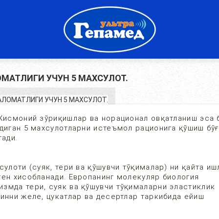
МАТЛИГИ УЧУН 5 МАХСУЛОТ.
 Жисмоний зўриқишлар ва норационал овқатланиш эса 
адиган 5 махсулотларни истеъмол рационига қўшиш бў
тади.
сулоти (суяк, тери ва қўшувчи тўқималар) ни қайта и
ген хисобланади. Европанинг молекуляр биология
змда тери, суяк ва қўшувчи тўқималарни эластиклик
инни желе, цукатлар ва десертлар таркибида ейиш
н.