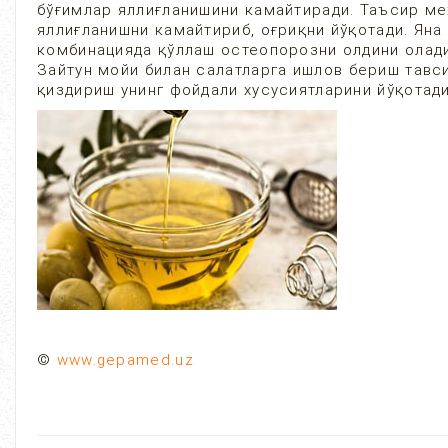
бўғимлар яллиғланишини камайтиради. Таъсир ме
яллиғланишни камайтириб, оғриқни йўқотади. Яна
комбинацияда қўллаш остеопорозни олдини олади
Зайтун мойи билан салатларга ишлов бериш тавси
қиздириш унинг фойдали хусусиятларини йўқотади
©
www.gepamed.uz