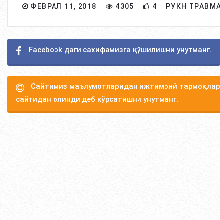
ФЕВРАЛ 11, 2018
4305
4
РУКН ТРАВМ
Facebook даги сахифамизга қўшилишни унутманг.
Сайтимиз маълумотларидан ижтимоий тармоқлард
сайтидан олинди деб кўрсатишни унутманг.