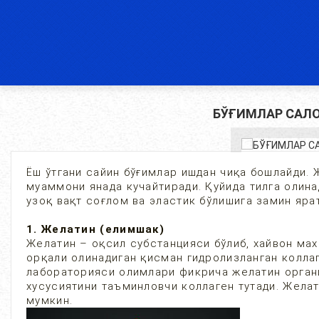
БЎҒИМЛАР САЛО
Ёш ўтгани сайин бўғимлар ишдан чиқа бошлайди.
муаммони янада кучайтиради. Қуйида тилга олин
узоқ вақт соғлом ва эластик бўлишига замин яра
1. Желатин (елимшак)
Желатин – оқсил субстанцияси бўлиб, хайвон мах
орқали олинадиган қисман гидролизланган колла
лабораторияси олимлари фикрича желатин органи
хусусиятини таъминловчи коллаген тутади. Желат
мумки