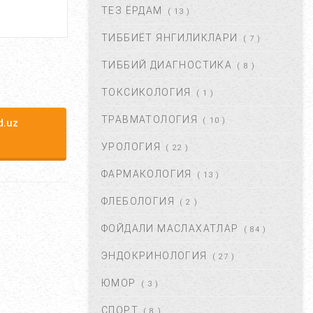
ТЕЗ ЁРДАМ
( 13 )
ТИББИЁТ ЯНГИЛИКЛАРИ
( 7 )
БАЧАДОН МИОМАСИ,
САБАБЛАРИ, БЕЛГИЛАРИ ВА
ТИББИЙ ДИАГНОСТИКА
( 8 )
ДАВОЛАШ. ...
АПР 25, 2018
43370
ТОКСИКОЛОГИЯ
( 1 )
ТРАВМАТОЛОГИЯ
( 10 )
.uz
ЮЗГА АЛЛЕРГИЯ ТОШИШИ.
УНИНГ САБАБЛАРИ ВА
УРОЛОГИЯ
( 22 )
ТУРЛАРИ. ...
НОЯ 27, 2017
43370
ФАРМАКОЛОГИЯ
( 13 )
ФЛЕБОЛОГИЯ
( 2 )
ҚОРИН ДАМ БЎЛИШИ
САБАБЛАРИ ВА УНДАН
ФОЙДАЛИ МАСЛАХАТЛАР
( 84 )
ҚУТУЛИШ ЙЎЛЛАРИ....
ИЮЛ 16, 2021
42677
ЭНДОКРИНОЛОГИЯ
( 27 )
ЮМОР
( 3 )
КРАПИВНИЦА – ЭШАК ЕМИ –
АЛЛЕРГИК ТОШМАЛАР...
СПОРТ
( 8 )