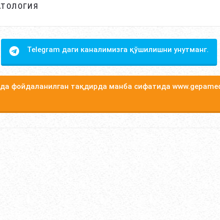
АТОЛОГИЯ
Telegram даги каналимизга қўшилишни унутманг.
а фойдаланилган тақдирда манба сифатида www.gepamed