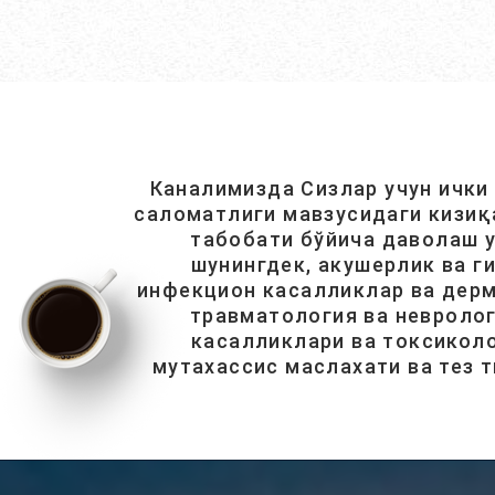
Каналимизда Сизлар учун ички
саломатлиги мавзусидаги кизиқ
табобати бўйича даволаш у
шунингдек, акушерлик ва г
инфекцион касалликлар ва дерм
травматология ва невролог
касалликлари ва токсиколо
мутахассис маслахати ва тез 