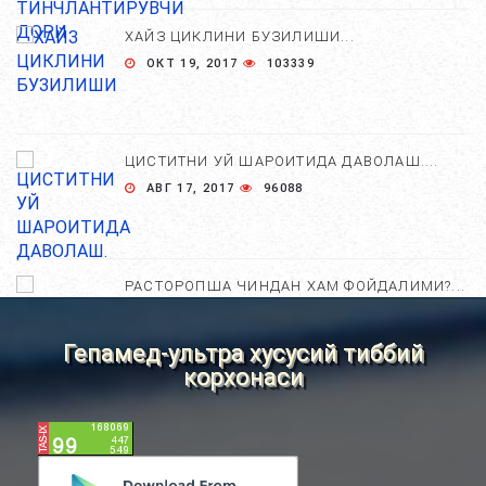
ХАЙЗ ЦИКЛИНИ БУЗИЛИШИ...
ОКТ 19, 2017
103339
ЦИСТИТНИ УЙ ШАРОИТИДА ДАВОЛАШ....
АВГ 17, 2017
96088
РАСТОРОПША ЧИНДАН ХАМ ФОЙДАЛИМИ?...
АПР 25, 2021
84852
Гепамед-ультра хусусий тиббий
корхонаси
ХОМИЛА ЖИНСИНИ АНИҚЛАШНИНГ
НОСТАНДАРТ УСУЛЛАРИ....
АВГ 22, 2017
83783