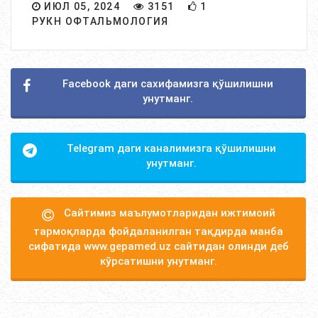
ИЮЛ 05, 2024
3151
1
РУКН ОФТАЛЬМОЛОГИЯ
Facebook даги сахифамизга қўшилишни
унутманг.
Telegram даги каналимизга қўшилишни
унутманг.
Сайтимиз маълумотларидан ижтимоий
тармоқларда фойдаланилган тақдирда манба
сифатида www.gepamed.uz сайтидан олинди деб
кўрсатишни унутманг.