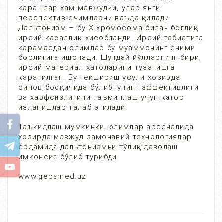
қарашлар хам мавжудки, улар янги
перспектив ечимларни ваъда қилади.
Дальтонизм – бу Х-хромосома билан боғлиқ
ирсий касаллик хисобланди. Ирсий табиатига
қарамасдан олимлар бу муаммонинг ечими
борлигига ишонади. Шундай йўлларнинг бири,
ирсий материал хатоларини тузатишга
қаратилган. Бу текшириш усули хозирда
синов босқичида бўлиб, унинг эффективлиги
ва хавфсизлигини таъминлаш учун қатор
изланишлар талаб этилади.
Таъкидлаш мумкинки, олимлар арсеналида
хозирда мавжуд замонавий технологиялар
ёрдамида дальтонизмни тўлиқ даволаш
имконсиз бўлиб турибди.
www.gepamed.uz