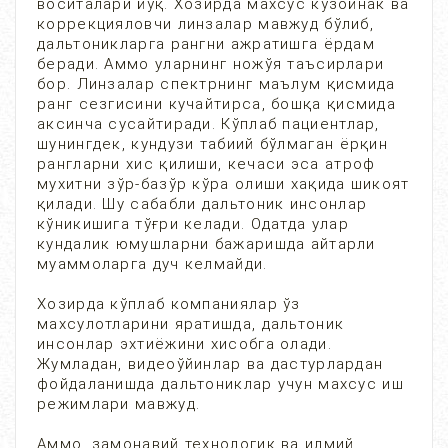
воситалари йўқ. Хозирда махсус кўзойнак ва
коррекцияловчи линзалар мавжуд бўлиб,
дальтоникларга рангни ажратишга ёрдам
беради. Аммо уларнинг ножўя таъсирлари
бор. Линзалар спектрнинг маълум қисмида
ранг сезгисини кучайтирса, бошқа қисмида
аксинча сусайтиради. Кўплаб пациентлар,
шунингдек, кундузи табиий бўлмаган ёрқин
рангларни хис қилиши, кечаси эса атроф
мухитни зўр-базўр кўра олиши хақида шикоят
қилади. Шу сабабли дальтоник инсонлар
кўникишига тўғри келади. Одатда улар
кундалик юмушларни бажаришда айтарли
муаммоларга дуч келмайди.
Хозирда кўплаб компаниялар ўз
махсулотларини яратишда, дальтоник
инсонлар эхтиёжини хисобга олади.
Жумладан, видеоўйинлар ва дастурлардан
фойдаланишда дальтониклар учун махсус иш
режимлари мавжуд.
Аммо, замонавий технологик ва илмий