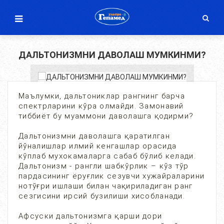
ДАЛЬТОНИЗМНИ ДАВОЛАШ МУМКИНМИ?
Маълумки, дальтониклар рангнинг барча
спектрларини кўра олмайди. Замонавий
тиббиёт бу муаммони даволашга қодирми?
Дальтонизмни даволашга қаратилган
йўналишлар илмий кенгашлар орасида
кўплаб мухокамаларга сабаб бўлиб келади.
Дальтонизм - рангли шабкўрлик – кўз тўр
пардасининг ёруғлик сезувчи хужайраларини
нотўғри ишлаши билан чақириладиган ранг
сезгисини ирсий бузилиши хисобланади.
Афсуски дальтонизмга қарши дори