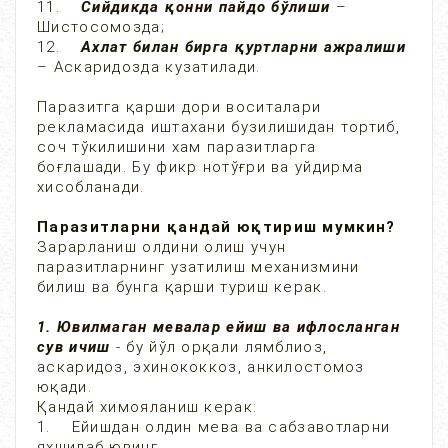
11.
Сийдикда қонни пайдо бўлиши
–
Шистосомозда;
12.
Ахлат билан бирга қуртларни ажралиши
– Аскаридозда кузатилади.
Паразитга қарши дори воситалари
рекламасида иштахани бузилишидан тортиб,
соч тўкилишини хам паразитларга
боғлашади. Бу фикр нотўғри ва уйдирма
хисобланади.
Паразитларни қандай юқтириш мумкин?
Зарарланиш олдини олиш учун
паразитларнинг узатилиш механизмини
билиш ва бунга қарши туриш керак.
1. Ювилмаган мевалар ейиш ва ифлосланган
сув ичиш
- бу йўл орқали лямблиоз,
аскаридоз, эхинококкоз, анкилостомоз
юқади.
Қандай химояланиш керак:
1. Ейишдан олдин мева ва сабзавотларни
яхшилаб ювинг.