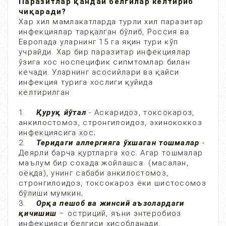
Паразитлар қандай белгилар келтириб
чиқаради?
Хар хил мамлакатларда турли хил паразитар
инфекциялар тарқалган бўлиб, Россия ва
Европада уларнинг 15 га яқин тури кўп
учрайди. Хар бир паразитар инфекциялар
ўзига хос носпецифик сипмтомлар билан
кечади. Уларнинг асосийлари ва қайси
инфекция турига хослиги қуйида
келтирилган:
1.
Қуруқ йўтал
- Аскаридоз, токсокароз,
анкилостомоз, стронгилоидоз, эхинококкоз
инфекциясига хос;
2.
Теридаги аллергияга ўхшаган тошмалар
-
Деярли барча қуртларга хос. Агар тошмалар
маълум бир сохада жойлашса (масалан,
оёқда), унинг сабаби анкилостомоз,
стронгилоидоз, токсокароз ёки шистосомоз
бўлиши мумкин;
3.
Орқа пешоб ва жинсий аъзолардаги
қичишиш
– остриций, яъни энтеробиоз
инфекцияси белгиси хисобланади.