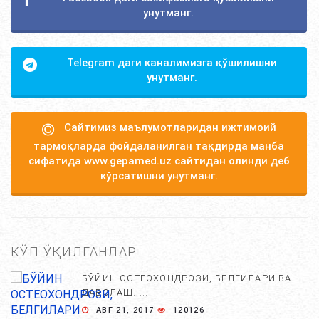
унутманг.
Telegram даги каналимизга қўшилишни
унутманг.
Сайтимиз маълумотларидан ижтимоий
тармоқларда фойдаланилган тақдирда манба
сифатида www.gepamed.uz сайтидан олинди деб
кўрсатишни унутманг.
КЎП ЎҚИЛГАНЛАР
БЎЙИН ОСТЕОХОНДРОЗИ, БЕЛГИЛАРИ ВА
ДАВОЛАШ. ...
АВГ 21, 2017
120126