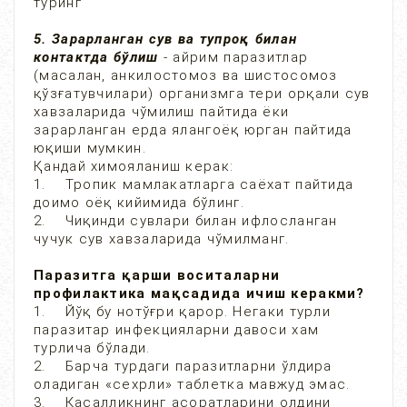
туринг
5. Зарарланган сув ва тупроқ билан
контактда бўлиш
- айрим паразитлар
(масалан, анкилостомоз ва шистосомоз
қўзғатувчилари) организмга тери орқали сув
хавзаларида чўмилиш пайтида ёки
зарарланган ерда ялангоёқ юрган пайтида
юқиши мумкин.
Қандай химояланиш керак:
1. Тропик мамлакатларга саёхат пайтида
доимо оёқ кийимида бўлинг.
2. Чиқинди сувлари билан ифлосланган
чучук сув хавзаларида чўмилманг.
Паразитга қарши воситаларни
профилактика мақсадида ичиш керакми?
1. Йўқ бу нотўғри қарор. Негаки турли
паразитар инфекцияларни давоси хам
турлича бўлади.
2. Барча турдаги паразитларни ўлдира
оладиган «сехрли» таблетка мавжуд эмас.
3. Касалликнинг асоратларини олдини