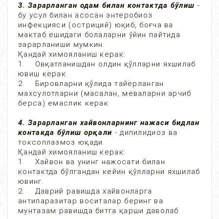
3. Зарарланган одам билан контактда бўлиш
-
бу усул билан асосан энтеробиоз
инфекцияси (остриций) юқиб, боғча ва
мактаб ёшидаги болаларни ўйин пайтида
зарарланиши мумкин.
Қандай химояланиш керак:
1. Овқатланишдан олдин қўлларни яхшилаб
ювиш керак.
2. Бировларни қўлида тайёрланган
махсулотларни (масалан, меваларни арчиб
берса) емаслик керак
4. Зарарланган хайвонларнинг нажаси бидлан
контакда бўлиш орқали
- дипилидиоз ва
токсоплазмоз юқади.
Қандай химояланиш керак:
1. Хайвон ва унинг нажосати билан
контактда бўлгандан кейин қўлларни яхшилаб
ювинг.
2. Даврий равишда хайвонларга
антипаразитар воситалар беринг ва
мунтазам равишда битга қарши даволаб