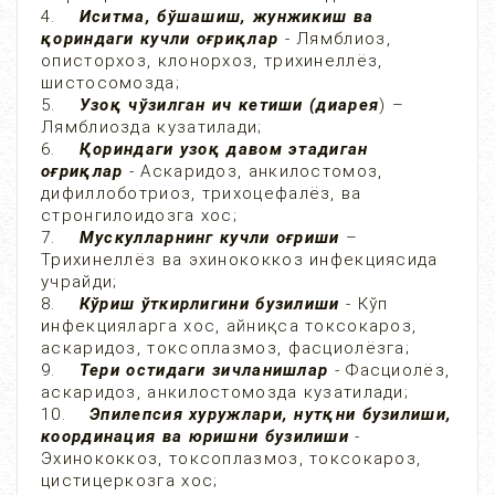
4.
Иситма, бўшашиш, жунжикиш ва
қориндаги кучли оғриқлар
- Лямблиоз,
описторхоз, клонорхоз, трихинеллёз,
шистосомозда;
5.
Узоқ чўзилган ич кетиши (диарея
) –
Лямблиозда кузатилади;
6.
Қориндаги узоқ давом этадиган
оғриқлар
- Аскаридоз, анкилостомоз,
дифиллоботриоз, трихоцефалёз, ва
стронгилоидозга хос;
7.
Мускулларнинг кучли оғриши
–
Трихинеллёз ва эхинококкоз инфекциясида
учрайди;
8.
Кўриш ўткирлигини бузилиши
- Кўп
инфекцияларга хос, айниқса токсокароз,
аскаридоз, токсоплазмоз, фасциолёзга;
9.
Тери остидаги зичланишлар
- Фасциолёз,
аскаридоз, анкилостомозда кузатилади;
10.
Эпилепсия хуружлари, нутқни бузилиши,
координация ва юришни бузилиши
-
Эхинококкоз, токсоплазмоз, токсокароз,
цистицеркозга хос;