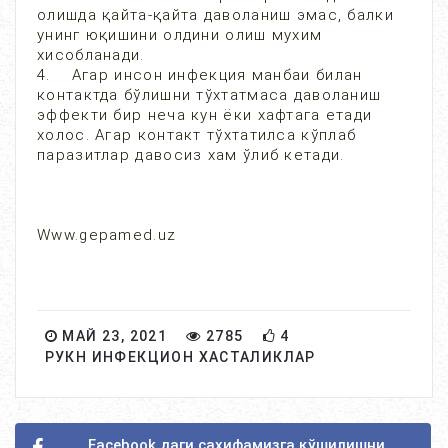
олишда қайта-қайта даволаниш эмас, балки
унинг юқишини олдини олиш мухим
хисобланади.
4. Агар инсон инфекция манбаи билан
контактда бўлишни тўхтатмаса даволаниш
эффекти бир неча кун ёки хафтага етади
холос. Агар контакт тўхтатилса кўплаб
паразитлар давосиз хам ўлиб кетади.
Www.gepamed.uz
МАЙ 23, 2021
2785
4
РУКН ИНФЕКЦИОН ХАСТАЛИКЛАР
Facebook даги сахифамизга қўшилишни