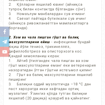
2. Қўлларни яхшилаб ювинг (айниқса
тупроқ билан контактда бўлгандан сўнг).
3. Номаълум манбалардан сув ичманг.
4. Саёхат пайтида бутилкали сув ичинг
(айниқса ривожланаётган мамлакатларга
борганда).
2. Хом ва чала пишган гўшт ва балиқ
махсулотларини ейиш
- инфекцияни бундай
юқиш йўли тениоз, трихинеллёз,
дифиллоботриоз ва описторхозга хос.
Қандай химояланиш керак:
1. Айтиб ўтилгандек чала пишган ва хом
гўшт махсулотларини еманг ёки ветеренария
назоратидан ўтган гўштни истеъмол қилинг
2. Гўшт ва балиқ махсулотларини яхшилаб
пиширинг
3. Балиқни оддий музлатгичда –18 °С дан
паст хароратда икки хафтадан ортиқ
музлатинг. Ўзингиз қўлда тутган балиқни
яхшилаб (20 дақиқа) қовуриб ва қайнатинг.