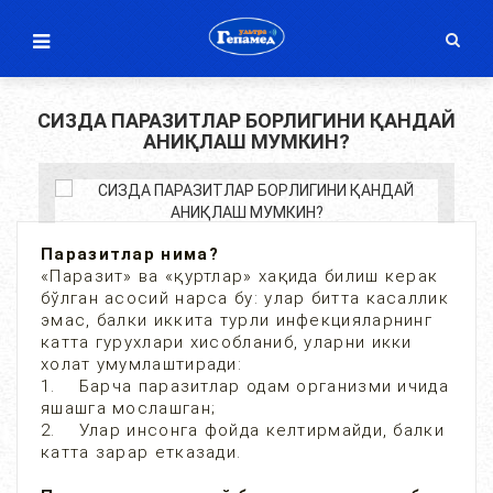
СИЗДА ПАРАЗИТЛАР БОРЛИГИНИ ҚАНДАЙ
АНИҚЛАШ МУМКИН?
Паразитлар нима?
«Паразит» ва «қуртлар» хақида билиш керак
бўлган асосий нарса бу: улар битта касаллик
эмас, балки иккита турли инфекцияларнинг
катта гурухлари хисобланиб, уларни икки
холат умумлаштиради:
1. Барча паразитлар одам организми ичида
яшашга мослашган;
2. Улар инсонга фойда келтирмайди, балки
катта зарар етказади.