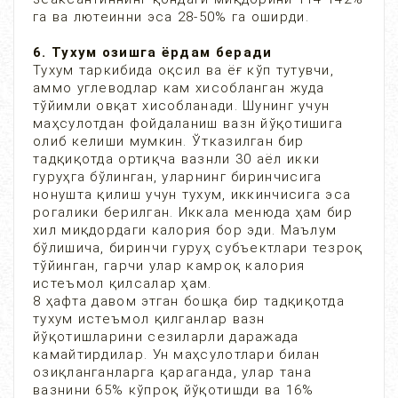
га ва лютеинни эса 28-50% га оширди.
6. Тухум озишга ёрдам беради
Тухум таркибида оқсил ва ёғ кўп тутувчи,
аммо углеводлар кам хисобланган жуда
тўйимли овқат хисобланади. Шунинг учун
маҳсулотдан фойдаланиш вазн йўқотишига
олиб келиши мумкин. Ўтказилган бир
тадқиқотда ортиқча вазнли 30 аёл икки
гуруҳга бўлинган, уларнинг биринчисига
нонушта қилиш учун тухум, иккинчисига эса
рогалики берилган. Иккала менюда ҳам бир
хил миқдордаги калория бор эди. Маълум
бўлишича, биринчи гуруҳ субъектлари тезроқ
тўйинган, гарчи улар камроқ калория
истеъмол қилсалар ҳам.
8 ҳафта давом этган бошқа бир тадқиқотда
тухум истеъмол қилганлар вазн
йўқотишларини сезиларли даражада
камайтирдилар. Ун маҳсулотлари билан
озиқланганларга қараганда, улар тана
вазнини 65% кўпроқ йўқотишди ва 16%