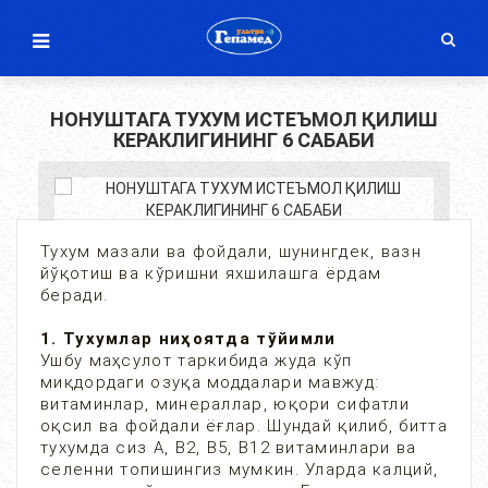
НОНУШТАГА ТУХУМ ИСТЕЪМОЛ ҚИЛИШ
КЕРАКЛИГИНИНГ 6 САБАБИ
Тухум мазали ва фойдали, шунингдек, вазн
йўқотиш ва кўришни яхшилашга ёрдам
беради.
1. Тухумлар ниҳоятда тўйимли
Ушбу маҳсулот таркибида жуда кўп
миқдордаги озуқа моддалари мавжуд:
витаминлар, минераллар, юқори сифатли
оқсил ва фойдали ёғлар. Шундай қилиб, битта
тухумда сиз А, В2, В5, В12 витаминлари ва
селенни топишингиз мумкин. Уларда калций,