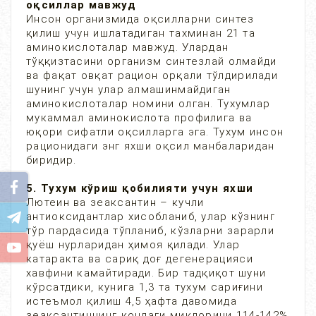
оқсиллар мавжуд
Инсон организмида оқсилларни синтез
қилиш учун ишлатадиган тахминан 21 та
аминокислоталар мавжуд. Улардан
тўққизтасини организм синтезлай олмайди
ва фақат овқат рацион орқали тўлдирилади
шунинг учун улар алмашинмайдиган
аминокислоталар номини олган. Тухумлар
мукаммал аминокислота профилига ва
юқори сифатли оқсилларга эга. Тухум инсон
рационидаги энг яхши оқсил манбаларидан
биридир.
5. Тухум кўриш қобилияти учун яхши
Лютеин ва зеаксантин – кучли
антиоксидантлар хисобланиб, улар кўзнинг
тўр пардасида тўпланиб, кўзларни зарарли
қуёш нурларидан ҳимоя қилади. Улар
катаракта ва сариқ доғ дегенерацияси
хавфини камайтиради. Бир тадқиқот шуни
кўрсатдики, кунига 1,3 та тухум сариғини
истеъмол қилиш 4,5 ҳафта давомида
зеаксантиннинг қондаги миқдорини 114-142%