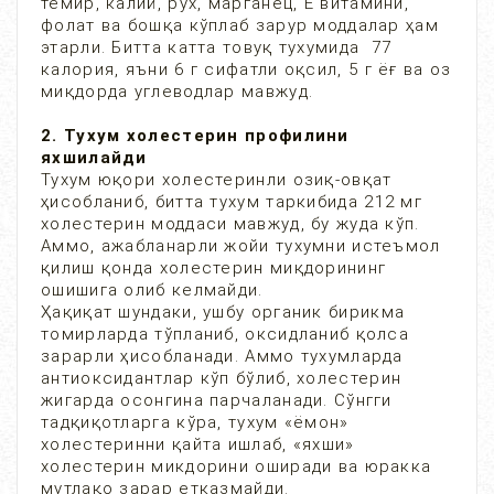
темир, калий, рух, марганец, Е витамини,
фолат ва бошқа кўплаб зарур моддалар ҳам
этарли. Битта катта товуқ тухумида 77
калория, яъни 6 г сифатли оқсил, 5 г ёғ ва оз
миқдорда углеводлар мавжуд.
2. Тухум холестерин профилини
яхшилайди
Тухум юқори холестеринли озиқ-овқат
ҳисобланиб, битта тухум таркибида 212 мг
холестерин моддаси мавжуд, бу жуда кўп.
Аммо, ажабланарли жойи тухумни истеъмол
қилиш қонда холестерин миқдорининг
ошишига олиб келмайди.
Ҳақиқат шундаки, ушбу органик бирикма
томирларда тўпланиб, оксидланиб қолса
зарарли ҳисобланади. Аммо тухумларда
антиоксидантлар кўп бўлиб, холестерин
жигарда осонгина парчаланади. Сўнгги
тадқиқотларга кўра, тухум «ёмон»
холестеринни қайта ишлаб, «яхши»
холестерин микдорини оширади ва юракка
мутлақо зарар етказмайди.