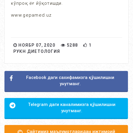
кўпроқ ёғ йўқотишди.
www.gepamed.uz
НОЯБР 07, 2020
5288
1
РУКН ДИЕТОЛОГИЯ
Facebook даги сахифамизга қўшилишни
унутманг.
Telegram даги каналимизга қўшилишни
унутманг.
Сайтимиз маълумотларидан ижтимоий