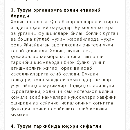
3. Тухум организмга холин етказиб
беради
Холин танадаги кўплаб жараёнларда иштирок
этадиган ҳаётий озуқадир. Бу модда хотира
ва ўрганиш функциялари билан боғлиқ бўлган
ва бошқа кўплаб муҳим жараёнларда муҳим
роль ўйнайдиган ацетилхолин синтези учун
талаб қилинади. Холин, шунингдек,
ҳужайралар мембраналарини тикловчи
таркибий қисмлардан бири бўлиб, унинг
етишмаслиги жигар, юрак ва асаб
касалликларига олиб келади. Бундан
ташқари, холн моддаси ҳомиладор аёллар
учун айниқса муҳимдир. Тадқиқотлари шуни
кўрсатадики, холинни кам истеъмол қилиш
ҳомила асаб найчалари нуқсонлари хавфини
оширади ва кейинча, чақалоқнинг когнитив
функцияларини пасайишига олиб келиши
мумкин.
4. Тухум таркибида юқори сифатли