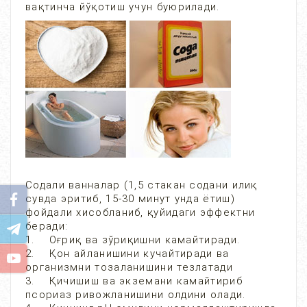
вақтинча йўқотиш учун буюрилади.
Содали ванналар (1,5 стакан содани илиқ
сувда эритиб, 15-30 минут унда ётиш)
фойдали хисобланиб, қуйидаги эффектни
беради:
1. Оғриқ ва зўриқишни камайтиради.
2. Қон айланишини кучайтиради ва
организмни тозаланишини тезлатади
3. Қичишиш ва экземани камайтириб
псориаз ривожланишини олдини олади.