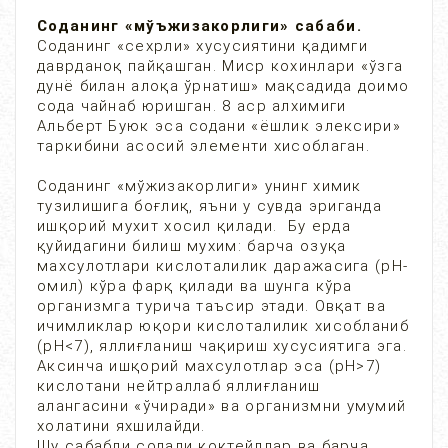
Соданинг «мўъжизакорлиги» сабаби.
Соданинг «сехрли» хусусиятини қадимги
даврданоқ пайқашган. Миср кохинлари «ўзга
дунё билан алоқа ўрнатиш» мақсадида доимо
сода чайнаб юришган. 8 аср алхимиги
Альберт Буюк эса содани «ёшлик элексири»
таркибини асосий элементи хисоблаган.
Соданинг «мўжизакорлиги» унинг химик
тузилишига боғлиқ, яъни у сувда эриганда
ишқорий мухит хосил қилади. Бу ерда
қуйидагини билиш мухим: барча озуқа
махсулотлари кислоталилик даражасига (pH-
омил) кўра фарқ қилади ва шунга кўра
организмга турича таъсир этади. Овқат ва
ичимликлар юқори кислоталилик хисобланиб
(pH<7), яллиғланиш чақириш хусусиятига эга.
Аксинча ишқорий махсулотлар эса (pH>7)
кислотани нейтраллаб яллиғланиш
алангасини «ўчиради» ва организмни умумий
холатини яхшилайди.
Шу сабабли содали коктейллар ва барча