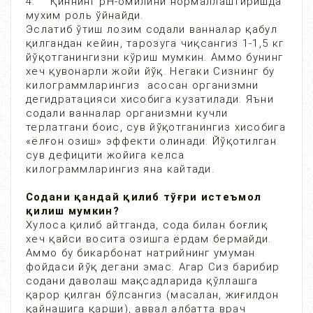
4. Қиннинг pH-омилини нормаллаштиришда
мухим роль ўйнайди.
Эслатиб ўтиш лозим содали ванналар қабул
қилгандан кейин, тарозуга чиқсангиз 1-1,5 кг
йўқотганингизни кўриш мумкин. Аммо бунинг
хеч қувонарли жойи йўқ. Негаки Сизнинг бу
килограммларингиз асосан организмни
дегидратацияси хисобига кузатилади. Яъни
содали ванналар организмни кучли
терлатгани боис, сув йўқотганингиз хисобига
«ёлғон озиш» эффекти олинади. Йўқотилган
сув дефицити жойига келса
килограммларингиз яна кайтади.
Содани қандай қилиб тўғри истеъмол
қилиш мумкин?
Хулоса қилиб айтганда, сода билан боғлиқ
хеч қайси восита озишга ёрдам бермайди.
Аммо бу бикарбонат натрийнинг умуман
фойдаси йўқ дегани эмас. Агар Сиз барибир
содани даволаш мақсадларида қўллашга
қарор қилган бўлсангиз (масалан, жиғилдон
қайнашига қарши), аввал албатта врач