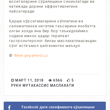
воситаларини сўрилишини секинлатади ва
натижада дорини эффективлигини
пайсатиради.
Қарши кўрсатмаларини кўплигини ва
саломатликка негатив таъсирини инобатга
олган холда яна бир бор таъкидлаймиз:
содани имкон қадар терапевт
гастроэнтеролог билан маслахатлашгандан
сўнг истеъмол қилганингиз маъқул.
©
Www.gepamed.uz
МАРТ 11, 2018
6566
5
РУКН МУТАХАССИС МАСЛАХАТИ
Facebook даги сахифамизга қўшилишни