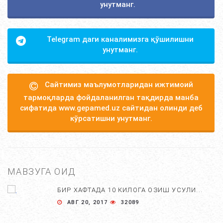
унутманг.
Telegram даги каналимизга қўшилишни
унутманг.
Сайтимиз маълумотларидан ижтимоий
тармоқларда фойдаланилган тақдирда манба
сифатида www.gepamed.uz сайтидан олинди деб
кўрсатишни унутманг.
МАВЗУГА ОИД
БИР ХАФТАДА 10 КИЛОГА ОЗИШ УСУЛИ...
АВГ 20, 2017
32089