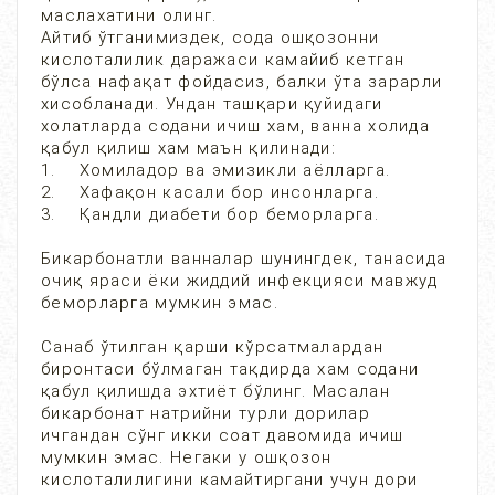
маслахатини олинг.
Айтиб ўтганимиздек, сода ошқозонни
кислоталилик даражаси камайиб кетган
бўлса нафақат фойдасиз, балки ўта зарарли
хисобланади. Ундан ташқари қуйидаги
холатларда содани ичиш хам, ванна холида
қабул қилиш хам маън қилинади:
1. Хомиладор ва эмизикли аёлларга.
2. Хафақон касали бор инсонларга.
3. Қандли диабети бор беморларга.
Бикарбонатли ванналар шунингдек, танасида
очиқ яраси ёки жиддий инфекцияси мавжуд
беморларга мумкин эмас.
Санаб ўтилган қарши кўрсатмалардан
биронтаси бўлмаган тақдирда хам содани
қабул қилишда эхтиёт бўлинг. Масалан
бикарбонат натрийни турли дорилар
ичгандан сўнг икки соат давомида ичиш
мумкин эмас. Негаки у ошқозон
кислоталилигини камайтиргани учун дори