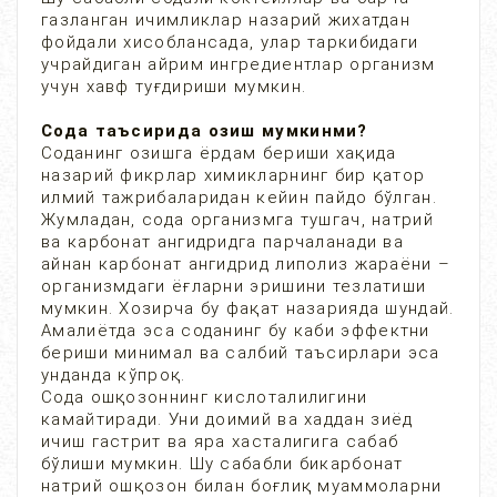
газланган ичимликлар назарий жихатдан
фойдали хисоблансада, улар таркибидаги
учрайдиган айрим ингредиентлар организм
учун хавф туғдириши мумкин.
Сода таъсирида озиш мумкинми?
Соданинг озишга ёрдам бериши хақида
назарий фикрлар химикларнинг бир қатор
илмий тажрибаларидан кейин пайдо бўлган.
Жумладан, сода организмга тушгач, натрий
ва карбонат ангидридга парчаланади ва
айнан карбонат ангидрид липолиз жараёни –
организмдаги ёғларни эришини тезлатиши
мумкин. Хозирча бу фақат назарияда шундай.
Амалиётда эса соданинг бу каби эффектни
бериши минимал ва салбий таъсирлари эса
унданда кўпроқ.
Сода ошқозоннинг кислоталилигини
камайтиради. Уни доимий ва хаддан зиёд
ичиш гастрит ва яра хасталигига сабаб
бўлиши мумкин. Шу сабабли бикарбонат
натрий ошқозон билан боғлиқ муаммоларни