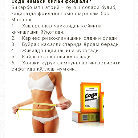
Сода нимаси билан фойдали?
Бикарбонат натрий – бу ош содаси бўлиб,
хақиқатда фойдали томонлари хам бор.
Масалан:
1. Хашаротлар чаққандан кейинги
қичишишни йўқотади.
2. Кариес ривожланишини олдини олади.
3. Буйрак касалликларида ёрдам беради.
4. Жиғилдон қайнашини йўқотади.
5. Қайзғоққа қарши курашади.
6. Хонаки қуруқ шампуньлар ингредиенти
сифатида қўллаш мумкин.