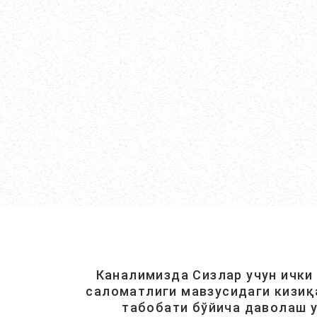
Каналимизда Сизлар учун ички
саломатлиги мавзусидаги кизиқ
табобати бўйича даволаш у