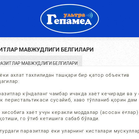
ИТЛАР МАВЖУДЛИГИ БЕЛГИЛАРИ
ёки ахлат тахлилидан ташқари бир қатор объектив
дагилар:
азитлар кўндаланг чамбар ичакда хаёт кечиради ва у
 перистальтикаси сусайиб, хаво тўпланиб қорин дам 
 хисобига хаёт учун керакли моддалар (асосан ёғлар
қотиши, го ўтиб кетишига сабаб бўлади.
турдаги паразитлар ёки уларнинг кисталари мускулла