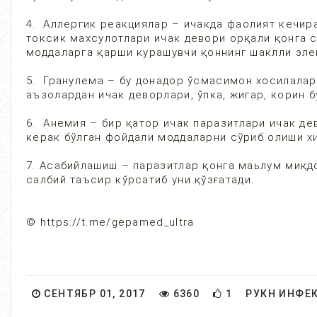
4. Аллергик реакциялар – ичакда фаолият кечира
токсик махсулотлари ичак девори орқали қонга с
моддаларга қарши курашувчи қоннинг шаклли эле
5. Гранулема – бу донадор ўсмасимон хосилалар 
аъзолардан ичак деворлари, ўпка, жигар, корин 
6. Анемия – бир қатор ичак паразитлари ичак де
керак бўлган фойдали моддаларни сўриб олиши хи
7. Асабийлашиш – паразитлар қонга маьлум миқдо
салбий таъсир кўрсатиб уни қўзғатади.
© https://t.me/gepamed_ultra
СЕНТЯБР 01, 2017
6360
1
РУКН ИНФЕ