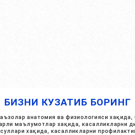
БИЗНИ КУЗАТИБ БОРИНГ
 аъзолар анатомия ва физиологияси хақида, 
арли маълумотлар хақида, касалликларни ди
суллари хақида, касалликларни профилакти