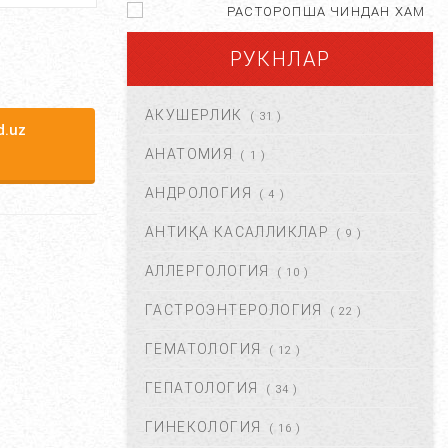
РАСТОРОПША ЧИНДАН ХАМ
ФОЙДАЛИМИ?...
РУКНЛАР
АПР 25, 2021
84687
АКУШЕРЛИК
( 31 )
ХОМИЛА ЖИНСИНИ
.uz
АНИҚЛАШНИНГ
АНАТОМИЯ
( 1 )
НОСТАНДАРТ УСУЛЛАРИ....
АНДРОЛОГИЯ
АВГ 22, 2017
83719
( 4 )
АНТИҚА КАСАЛЛИКЛАР
( 9 )
ХОМИЛА МУДДАТИНИ
АНИҚЛАШНИНГ ҚАНДАЙ
АЛЛЕРГОЛОГИЯ
( 10 )
УСУЛЛАР БОР?...
АВГ 22, 2017
77426
ГАСТРОЭНТЕРОЛОГИЯ
( 22 )
ГЕМАТОЛОГИЯ
( 12 )
ЧАП ҚОРИН СОХАСИ НИМА
САБАБДАН ОҒРИЙДИ? ...
ГЕПАТОЛОГИЯ
( 34 )
НОЯ 13, 2017
64174
ГИНЕКОЛОГИЯ
( 16 )