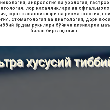
инекология, андрология ва урология, гастроэ
атология, лор касалликлари ва офтальмолог
ия, юрак касалликлари ва ревматология, пси
гия, стоматология ва диетология, дори вос
тиббий ёрдам рукнлари бўйича қизиқарли ма
билан бирга қолинг.
ьтра хусусий тибби