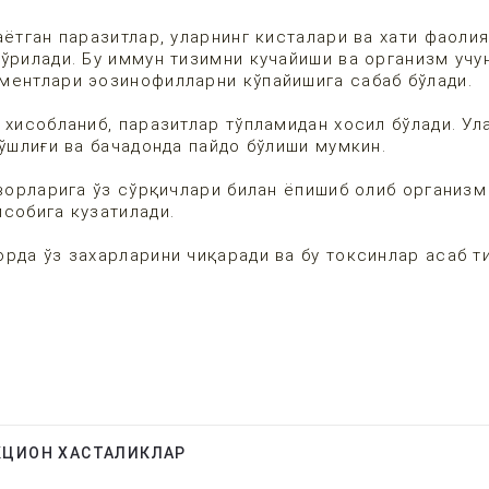
ётган паразитлар, уларнинг кисталари ва хати фаоли
ўрилади. Бу иммун тизимни кучайиши ва организм учу
ментлари эозинофилларни кўпайишига сабаб бўлади.
хисобланиб, паразитлар тўпламидан хосил бўлади. Ул
бўшлиғи ва бачадонда пайдо бўлиши мумкин.
ворларига ўз сўрқичлари билан ёпишиб олиб организм
собига кузатилади.
рда ўз захарларини чиқаради ва бу токсинлар асаб т
КЦИОН ХАСТАЛИКЛАР