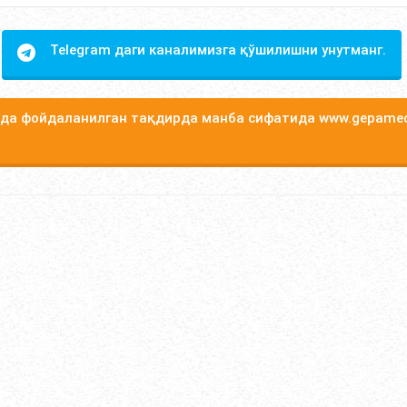
Telegram даги каналимизга қўшилишни унутманг.
а фойдаланилган тақдирда манба сифатида www.gepamed