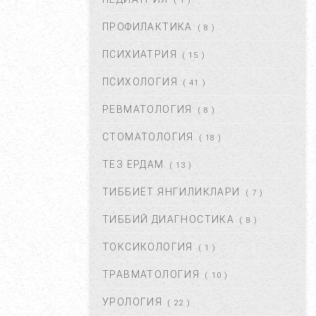
( 1 )
ОКТ 01, 2017
47345
ПРОФИЛАКТИКА
( 8 )
БЎЙИН ЛИМФА ТУГУНЛАРИ
НЕГА КАТТАЛАШАДИ?...
ПСИХИАТРИЯ
( 15 )
МАР 21, 2020
47208
ПСИХОЛОГИЯ
( 41 )
РЕВМАТОЛОГИЯ
( 8 )
ПОЛИАРТРИТ. ТУРЛАРИ.
ДАВОЛАШ....
СТОМАТОЛОГИЯ
( 18 )
СЕН 02, 2017
44669
ТЕЗ ЁРДАМ
( 13 )
ТИББИЁТ ЯНГИЛИКЛАРИ
( 7 )
БАЧАДОН МИОМАСИ,
САБАБЛАРИ, БЕЛГИЛАРИ ВА
ТИББИЙ ДИАГНОСТИКА
( 8 )
ДАВОЛАШ. ...
АПР 25, 2018
43379
ТОКСИКОЛОГИЯ
( 1 )
ТРАВМАТОЛОГИЯ
( 10 )
ЮЗГА АЛЛЕРГИЯ ТОШИШИ.
УНИНГ САБАБЛАРИ ВА
УРОЛОГИЯ
( 22 )
ТУРЛАРИ. ...