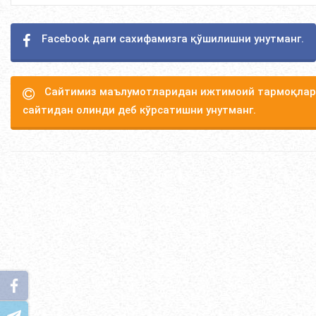
Facebook даги сахифамизга қўшилишни унутманг.
Сайтимиз маълумотларидан ижтимоий тармоқлард
сайтидан олинди деб кўрсатишни унутманг.