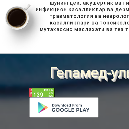
шунингдек, акушерлик ва г
инфекцион касалликлар ва дерм
травматология ва невролог
касалликлари ва токсиколо
мутахассис маслахати ва тез 
Гепамед-ул