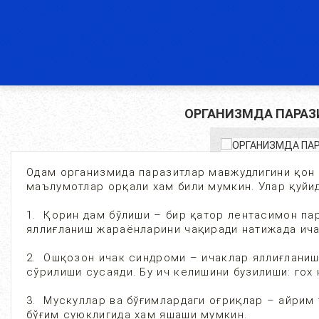
ОРГАНИЗМДА ПАРАЗ
Одам организмида паразитлар мавжудлигини қон 
маълумотлар орқали хам били мумкин. Улар қуйи
1. Қорин дам бўлиши – бир қатор лентасимон пар
яллиғланиш жараёнларини чақиради натижада ичак
2. Ошқозон ичак синдроми – ичаклар яллиғланиш
сўрилиши сусаяди. Бу ич келишини бузилиши: гох 
3. Мускуллар ва бўғимлардаги оғриқлар – айрим 
бўғим суюклигида хам яшаши мумкин.